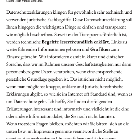
über Sie verarbeiten.
Datenschutzerklärungen klingen für gewöhnlich sehr technisch und
verwenden juristische Fachbegriffe. Diese Datenschutzerklärung soll
Ihnen hingegen die wichtigsten Dinge so einfach und transparent
wie möglich beschreiben. Soweit es der Transparenz förderlich ist,
werden technische
Begriffe leserfreundlich erklärt
, Links zu
weiterführenden Informationen geboten und
Grafiken
zum
Einsatz gebracht. Wir informieren damit in klarer und einfacher
Sprache, dass wir im Rahmen unserer Geschäftstätigkeiten nur dann
personenbezogene Daten verarbeiten, wenn eine entsprechende
gesetzliche Grundlage gegeben ist. Das ist sicher nicht möglich,
wenn man möglichst knappe, unklare und juristisch-technische
Erklärungen abgibt, so wie sie im Internet oft Standard sind, wenn es
um Datenschutz geht. Ich hoffe, Sie finden die folgenden
Erläuterungen interessant und informativ und vielleicht ist die eine
oder andere Information dabei, die Sie noch nicht kannten.
Wenn trotzdem Fragen bleiben, möchten wir Sie bitten, sich an die
unten bzw. im Impressum genannte verantwortliche Stelle zu
wenden, den vorhandenen Links zu folgen und sich weitere